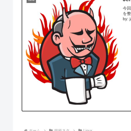
今回
を整
by: 
ホーム
技術ネタ
Linux