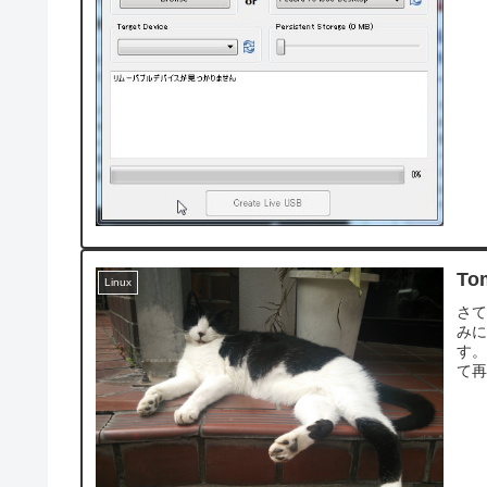
T
Linux
さ
み
す。
て再