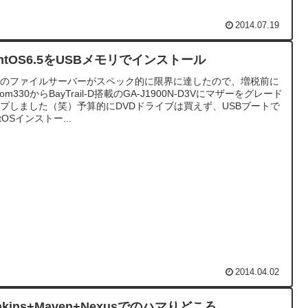
2014.07.19
entOS6.5をUSBメモリでインストール
宅のファイルサーバーがスペック的に限界に達したので、増税前に
tom330からBayTrail-D搭載のGA-J1900N-D3Vにマザーをグレード
プしました（笑）予算的にDVDドライブは買えず、USBブートで
ntOSインストー...
2014.04.02
nkins+Maven+Nexusでのハマりどころ