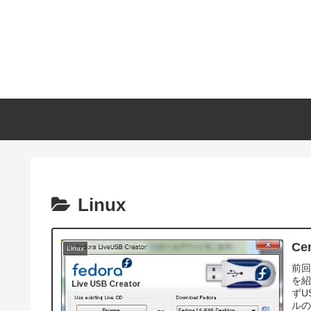
Linux
C
Linux
前回
を
ずU
ルの