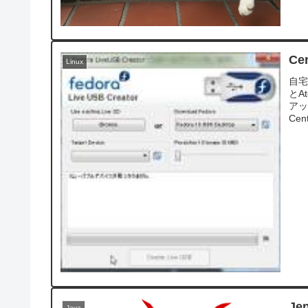
C
Linux
自
とA
アッ
Ce
Je
Java