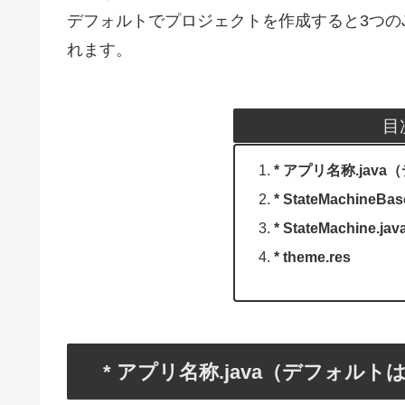
デフォルトでプロジェクトを作成すると3つの
れます。
目
* アプリ名称.java（
* StateMachineBas
* StateMachine.jav
* theme.res
* アプリ名称.java（デフォルトはMy